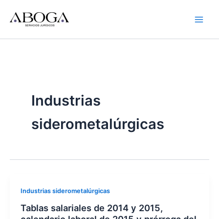
Ir
al
contenido
Industrias
siderometalúrgicas
Industrias siderometalúrgicas
Tablas salariales de 2014 y 2015,
calendario laboral de 2015 y prórroga del