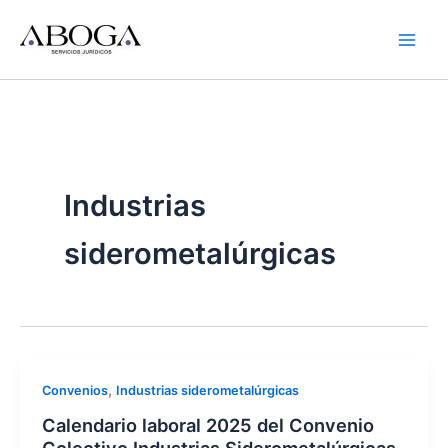
Ir
al
contenido
Industrias
siderometalúrgicas
,
Convenios
Industrias siderometalúrgicas
Calendario laboral 2025 del Convenio
Colectivo Industrias Siderometalúrgicas