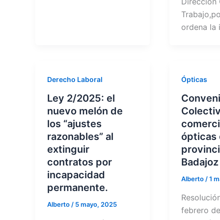
Dirección
Trabajo,po
ordena la 
Derecho Laboral
Ópticas
Ley 2/2025: el
Conven
nuevo melón de
Colectiv
los “ajustes
comerci
razonables” al
ópticas 
extinguir
provinc
contratos por
Badajoz
incapacidad
Alberto
/
1 m
permanente.
Resolució
Alberto
/
5 mayo, 2025
febrero de