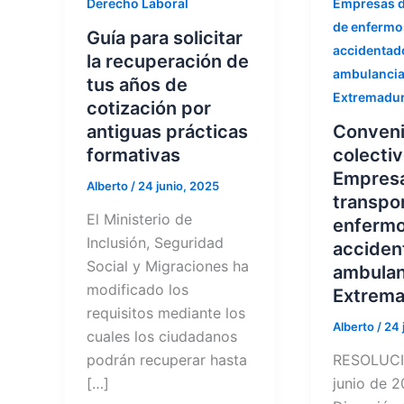
Derecho Laboral
Empresas d
de enfermo
Guía para solicitar
accidentad
la recuperación de
ambulancia
tus años de
Extremadu
cotización por
antiguas prácticas
Conven
formativas
colecti
Empres
Alberto
/
24 junio, 2025
transpo
El Ministerio de
enfermo
Inclusión, Seguridad
acciden
Social y Migraciones ha
ambulan
modificado los
Extrema
requisitos mediante los
Alberto
/
24 
cuales los ciudadanos
podrán recuperar hasta
RESOLUCI
[…]
junio de 2