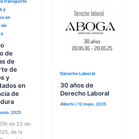
e transporte
s y
os en
 de
ra
io
vo de
as de
rte de
Derecho Laboral
s y
30 años de
tados en
Derecho Laboral
cia de
dura
Alberto
/
12 mayo, 2025
junio, 2025
ÓN de 23 de
025, de la