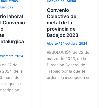
,
,
Industrias
Convenios
Metal
lúrgicas
Convenio
io laboral
Colectivo del
l Convenio
metal de la
vo
provincia de
as
Badajoz 2023
etalúrgica
Alberto
/
24 octubre, 2024
RESOLUCIÓN de 22 de
oviembre, 2024
marzo de 2023, de la
n de 17 de
Dirección General de
 2024, de la
Trabajo,por la que se
 General de
ordena la inscripción en
or la que se
inscripción