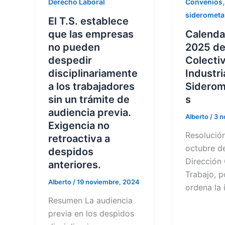
Derecho Laboral
Convenios
siderometa
El T.S. establece
que las empresas
Calendar
no pueden
2025 de
despedir
Colecti
disciplinariamente
Industri
a los trabajadores
Siderom
sin un trámite de
s
audiencia previa.
Alberto
/
3 n
Exigencia no
Resolució
retroactiva a
octubre de
despidos
Dirección
anteriores.
Trabajo, p
Alberto
/
19 noviembre, 2024
ordena la 
Resumen La audiencia
previa en los despidos