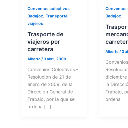
Convenios colectivos
Convenios 
,
Badajoz
Transporte
Badajoz
viajeros
Traspor
Trasporte de
mercanc
viajeros por
carrete
carretera
Alberto
/
3 a
Alberto
/
3 abril, 2009
Convenios
Convenios Colectivos.-
Resolució
Resolución de 21 de
diciembre
enero de 2009, de la
la Direcci
Dirección General de
Trabajo, p
Trabajo, por la que se
ordena
ordena […]