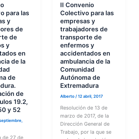
io
II Convenio
o para las
Colectivo para las
as y
empresas y
dores de
trabajadores de
rte de
transporte de
s y
enfermos y
tados en
accidentados en
cia de la
ambulancia de la
dad
Comunidad
ma de
Autónoma de
dura.
Extremadura
ación de
Alberto
/
12 abril, 2017
culos 19.2,
Resolución de 13 de
50 y 52
marzo de 2017, de la
septiembre,
Dirección General de
Trabajo, por la que se
n de 27 de