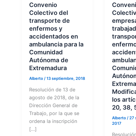
Convenio
Conven
Colectivo del
Colectiv
transporte de
empres
enfermos y
trabaja
accidentados en
transpo
ambulancia para la
enfermo
Comunidad
acciden
Autónoma de
ambulan
Extremadura
Comuni
Autóno
Alberto
/
13 septiembre, 2018
Extrema
Resolución de 13 de
Modific
agosto de 2018, de la
los artí
Dirección General de
20, 38, 
Trabajo, por la que se
Alberto
/
27 
ordena la inscripción
2017
[…]
Resolució