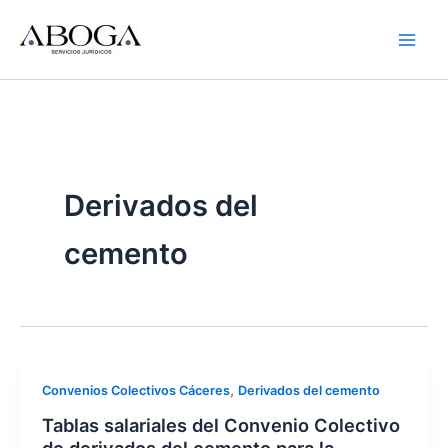
Ir
al
contenido
Derivados del
cemento
,
Convenios Colectivos Cáceres
Derivados del cemento
Tablas salariales del Convenio Colectivo
de derivados del cemento para la