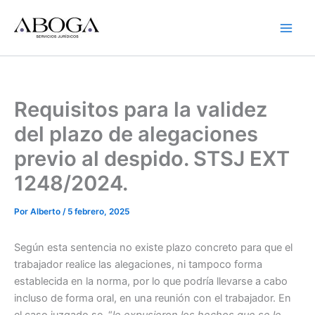
Ir
al
contenido
Requisitos para la validez
del plazo de alegaciones
previo al despido. STSJ EXT
1248/2024.
Por
Alberto
/
5 febrero, 2025
Según esta sentencia no existe plazo concreto para que el
trabajador realice las alegaciones, ni tampoco forma
establecida en la norma, por lo que podría llevarse a cabo
incluso de forma oral, en una reunión con el trabajador. En
el caso juzgado se, “
le expusieron los hechos que se le