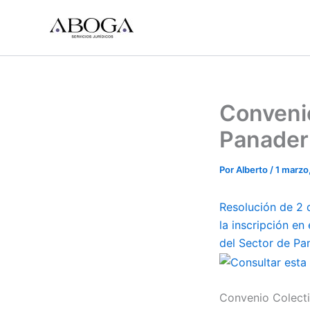
Ir
al
contenido
Convenio
Panaderí
Por
Alberto
/
1 marzo
Resolución de 2 
la inscripción en
del Sector de Pan
Convenio Colecti