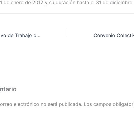
 1 de enero de 2012 y su duración hasta el 31 de diciembre
Convenio Colectivo de Trabajo de «Alimentación mayor y menor de la provincia de Badajoz», en la que se recogen acuerdos relativos a la apertura de los centros de trabajo en días festivos, suscritos el 28 de noviembre de 2012.
ntario
orreo electrónico no será publicada.
Los campos obligator