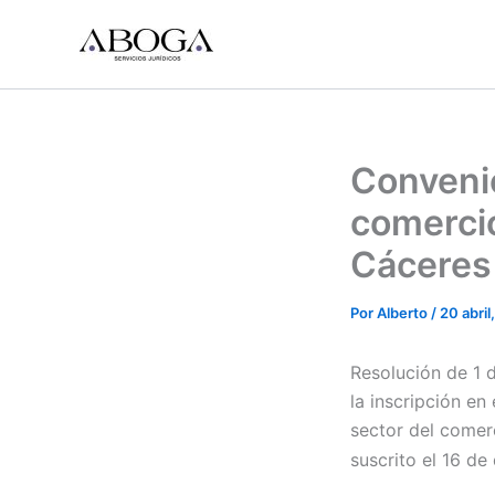
Ir
al
contenido
Convenio
comercio
Cáceres 
Por
Alberto
/
20 abril
Resolución de 1 
la inscripción en
sector del comer
suscrito el 16 de