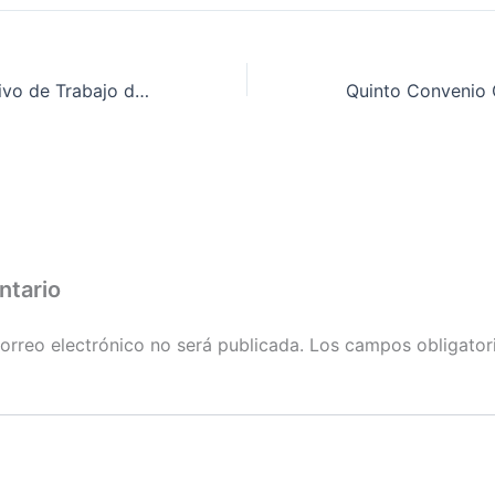
Convenio Colectivo de Trabajo del Sector Comercio de Calzado, Piel y Artículos de Regalos de la provincia de Badajoz, en la que se recogen acuerdos relativos a la revisión salarial año 2011, y actualización de los artículos 22 y 24 (indemnización y dietas del año 2011).
ntario
orreo electrónico no será publicada.
Los campos obligator