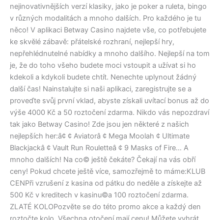
nejinovativnějších verzí klasiky, jako je poker a ruleta, bingo
v různých modalitách a mnoho dalších. Pro každého je tu
něco! V aplikaci Betway Casino najdete vše, co potřebujete
ke skvělé zábavě: přátelské rozhraní, nejlepší hry,
nepřehlédnutelné nabídky a mnoho dalšího. Nejlepší na tom
je, že do toho všeho budete moci vstoupit a užívat si ho
kdekoli a kdykoli budete chtít. Nenechte uplynout žádný
další čas! Nainstalujte si naši aplikaci, zaregistrujte se a
proveďte svůj první vklad, abyste získali uvítací bonus až do
výše 4000 Kč a 50 roztočení zdarma. Nikdo vás nepozdraví
tak jako Betway Casino! Zde jsou jen některé z našich
nejlepších her:â¢ ¢ Aviatorâ ¢ Mega Moolah ¢ Ultimate
Blackjackâ ¢ Vault Run Rouletteâ ¢ 9 Masks of Fire… A
mnoho dalších! Na co© ještě čekáte? Čekají na vás obří
ceny! Pokud chcete ještě více, samozřejmě to máme:KLUB
CENPři vzrušení z kasina od pátku do neděle a získejte až
500 Kč v kreditech v kasinu©a 100 roztočení zdarma.
ZLATÉ KOLOPozvěte se do této promo akce a každý den
roztočte kolo. Všechna otočení mají cenu! Můžete vyhrát