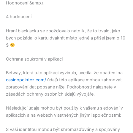
Hodnocení &amp±
4 hodnocení
Hraní blackjacku se zpožďovalo natolik, že to trvalo, jako
bych požádal o kartu dvakrát místo jedné a přišel jsem o 10
$
Ochrana soukromí v aplikaci
Betway, která tuto aplikaci vyvinula, uvedla, že opatření na
casinopointcz.com/
údajů této aplikace mohou zahrnovat
zpracování dat popsané níže. Podrobnosti naleznete v
zásadách ochrany osobních údajů vývojáře.
Následující údaje mohou být použity k vašemu sledování v
aplikacích a na webech vlastněných jinými společnostmi:
S vaší identitou mohou být shromažďovány a spojovány