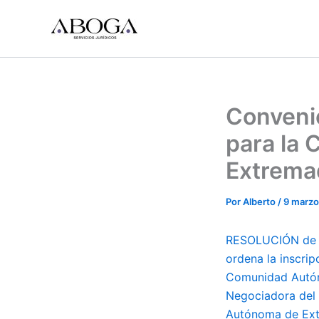
Ir
al
contenido
Convenio
para la
Extremad
Por
Alberto
/
9 marzo
RESOLUCIÓN de 15
ordena la inscri
Comunidad Autóno
Negociadora del 
Autónoma de Extr