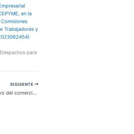
Empresarial
 CEPYME, en la
es Comisiones
de Trabajadores y
 (2023062454)
y Despachos para
SIGUIENTE
Convenio Colectivo del comercio en general de la provincia de Cáceres para los años 2023-2025