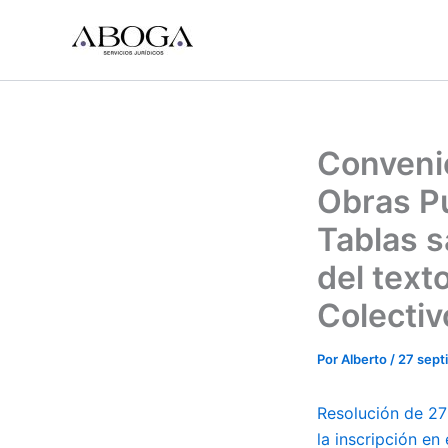
Ir
al
contenido
Convenio
Obras Pú
Tablas s
del text
Colectiv
Por
Alberto
/
27 sept
Resolución de 27 
la inscripción en