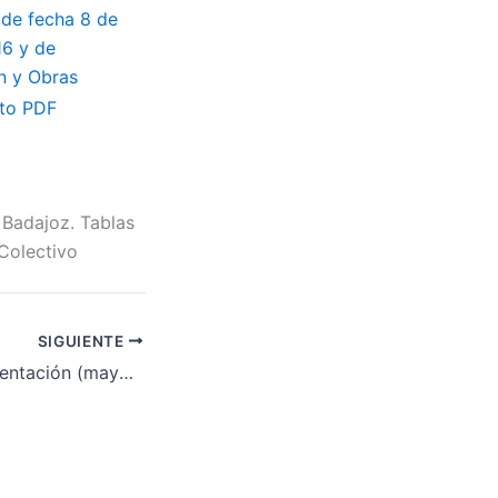
de fecha 8 de
16 y de
n y Obras
 Badajoz. Tablas
 Colectivo
SIGUIENTE
Comercio de alimentación (mayor y menor) de la provincia de Badajoz. Modificación de varios artículos