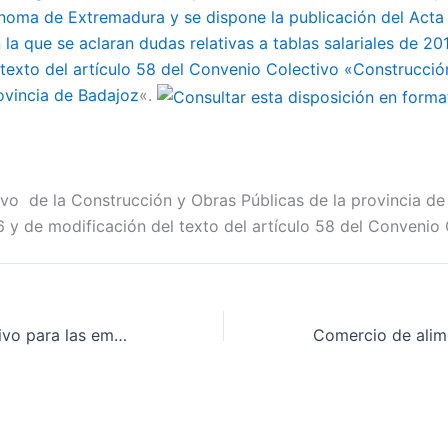
ma de Extremadura y se dispone la publicación del Acta 
la que se aclaran dudas relativas a tablas salariales de 20
 texto del artículo 58 del Convenio Colectivo «Construcció
rovincia de Badajoz
«.
vo de la Construcción y Obras Públicas de la provincia de
6 y de modificación del texto del artículo 58 del Convenio
Convenio Colectivo para las empresas y trabajadores de transporte de enfermos y accidentados en ambulancia de la Comunidad Autónoma de Extremadura. Modificación de los artículos 19.2, 20, 38, 50 y 52