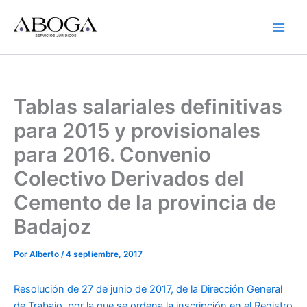
Ir
al
contenido
Tablas salariales definitivas
para 2015 y provisionales
para 2016. Convenio
Colectivo Derivados del
Cemento de la provincia de
Badajoz
Por
Alberto
/
4 septiembre, 2017
Resolución de 27 de junio de 2017, de la Dirección General
de Trabajo, por la que se ordena la inscripción en el Registro