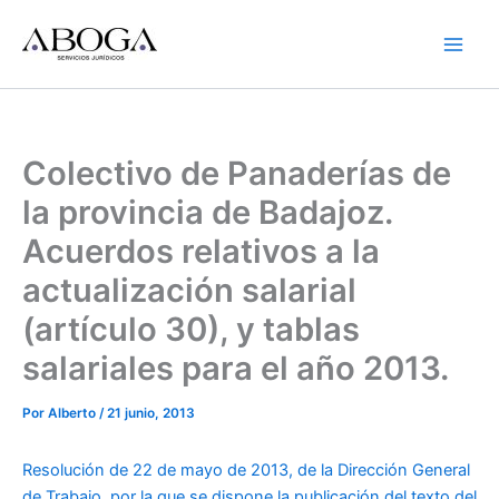
Ir
al
contenido
Colectivo de Panaderías de
la provincia de Badajoz.
Acuerdos relativos a la
actualización salarial
(artículo 30), y tablas
salariales para el año 2013.
Por
Alberto
/
21 junio, 2013
Resolución de 22 de mayo de 2013, de la Dirección General
de Trabajo, por la que se dispone la publicación del texto del