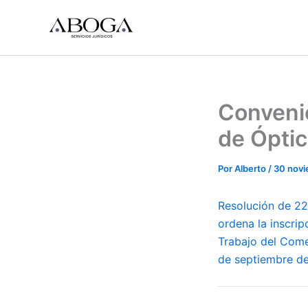
Ir
al
contenido
Convenio
de Óptic
Por
Alberto
/
30 novi
Resolución de 22
ordena la inscrip
Trabajo del Come
de septiembre d