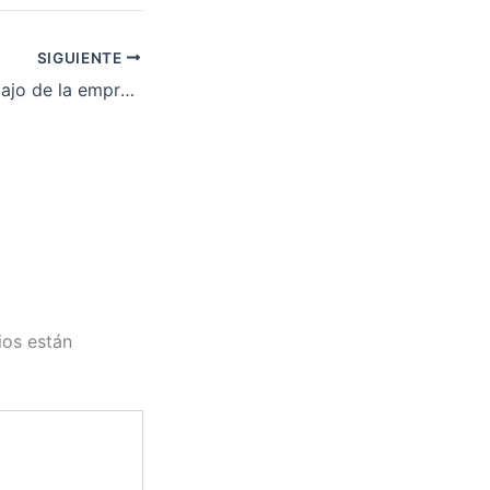
SIGUIENTE
Colectivo de Trabajo de la empresa Transportes de Viajeros por Carretera de la provincia de Badajoz». Revisión salarial del año 2012
ios están