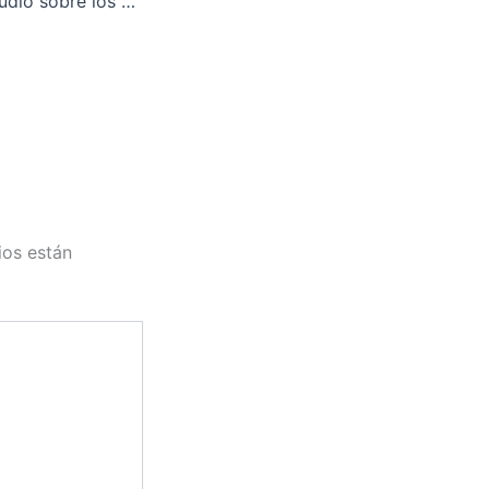
Completísimo estudio sobre los extranjeros y derecho laboralMonografía sobre el extranjero y el Derecho Laboral Español Francisco Javier Izquierdo Carbonero
ios están