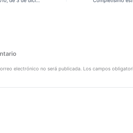
DECRETO 219/2010, de 3 de diciembre, por el que se fija el calendario de días inhábiles a efectos de cómputo de plazos administrativos durante el año 2011 en la Comunidad Autónoma de Extremadura
ntario
orreo electrónico no será publicada.
Los campos obligator