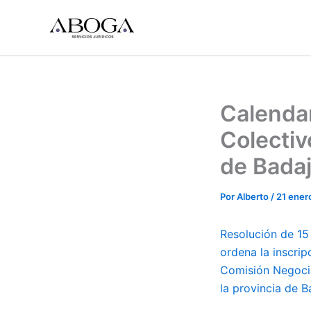
Ir
al
contenido
Calendar
Colectiv
de Bada
Por
Alberto
/
21 ener
Resolución de 15
ordena la inscrip
Comisión Negocia
la provincia de 