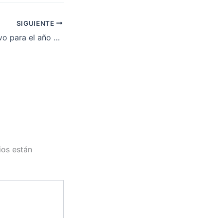
SIGUIENTE
Convenio Colectivo para el año 2010 del «Comercio de alimentación (mayor o menor) de la provincia de Badajoz
ios están