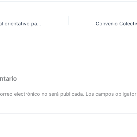
Calendario laboral orientativo para el año 2010 de Siderometalurgia de la provincia de Badajoz
ntario
orreo electrónico no será publicada.
Los campos obligator