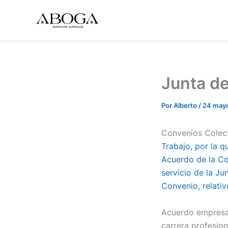
Ir
al
contenido
Junta d
Por
Alberto
/
24 may
Convenios Colec
Trabajo, por la q
Acuerdo de la Co
servicio de la Ju
Convenio, relativ
Acuerdo empresa s
carrera profesion