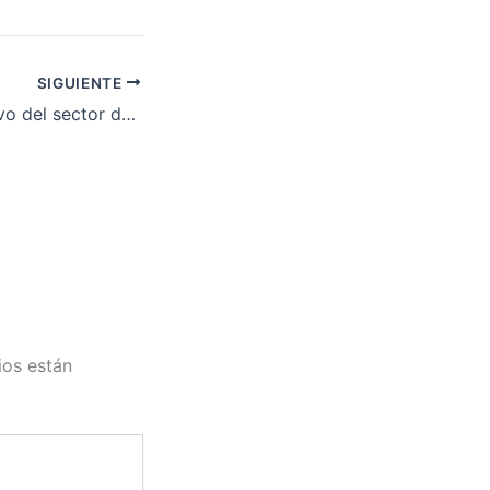
SIGUIENTE
Convenio Colectivo del sector de la madera y mueble de la provincia de Badajoz
ios están