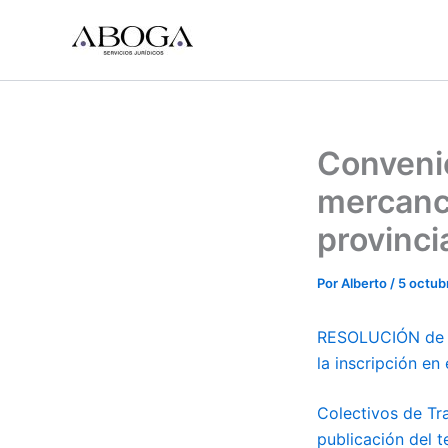
Ir
al
contenido
Convenio
mercancí
provinci
Por
Alberto
/
5 octub
RESOLUCIÓN de 8 
la inscripción e
Colectivos de T
publicación del 