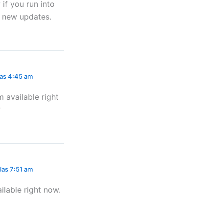
if you run into
r new updates.
 las 4:45 am
m available right
?
 las 7:51 am
ilable right now.