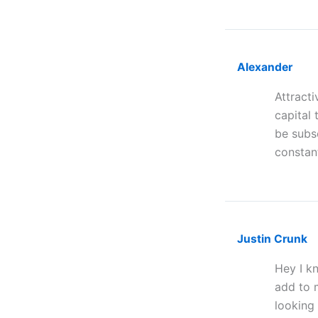
Alexander
Attract
capital 
be subsc
constant
Justin Crunk
Hey I kn
add to 
looking