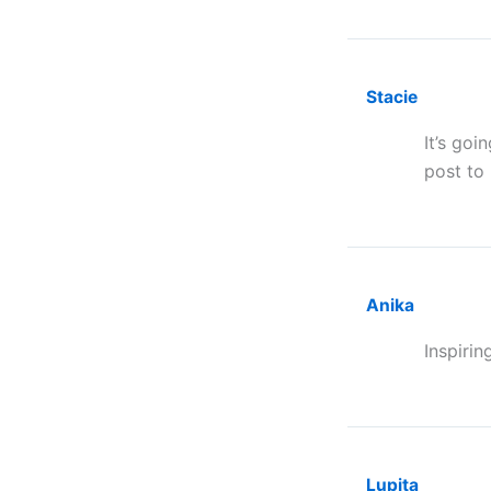
Stacie
It’s goi
post to
Anika
Inspiri
Lupita