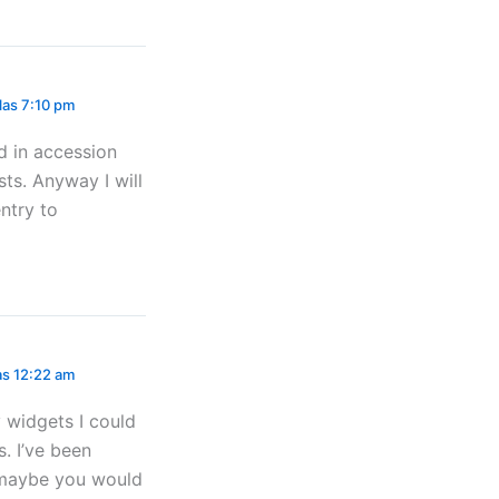
 las 7:10 pm
d in accession
sts. Anyway I will
entry to
las 12:22 am
y widgets I could
. I’ve been
g maybe you would