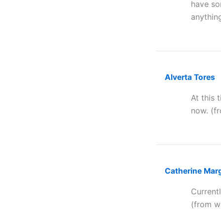
have so
anything
Alverta Tores
At this 
now. (fr
Catherine Mar
Currentl
(from wh