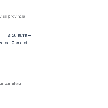
y su provincia
SIGUIENTE
Convenio Colectivo del Comercio de ópticas de la provincia de Badajoz
r carretera