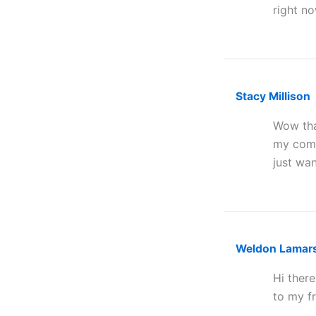
right no
Stacy Millison
Wow tha
my comm
just wan
Weldon Lamar
Hi there
to my fr