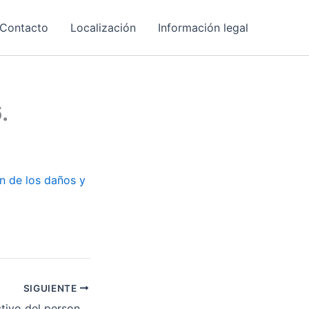
Contacto
Localización
Información legal
.
n de los daños y
SIGUIENTE
V Convenio Colectivo del personal laboral de la Junta de Extremadura. Texto del Convenio.