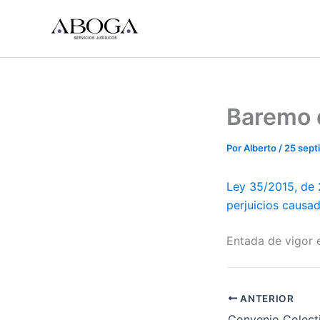
Ir
al
contenido
Baremo d
Por
Alberto
/
25 sept
Ley 35/2015, de 
perjuicios causad
Entada de vigor e
ANTERIOR