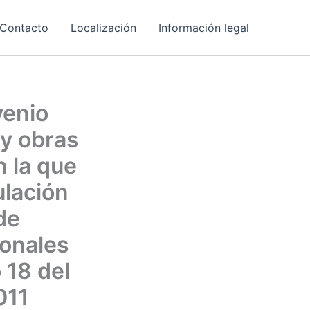
Contacto
Localización
Información legal
venio
 y obras
n la que
ulación
de
ionales
 18 del
011