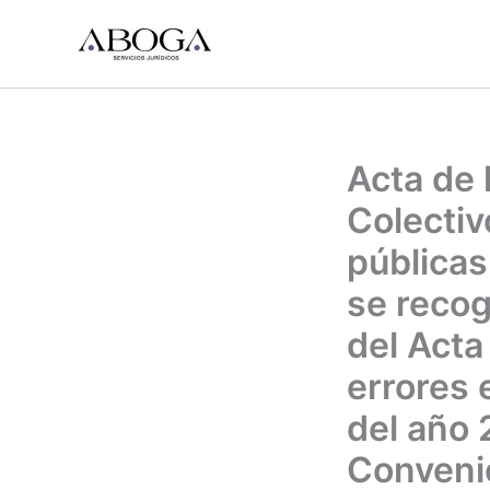
Ir
al
contenido
Acta de 
Colectiv
públicas
se recog
del Acta
errores 
del año 
Convenio