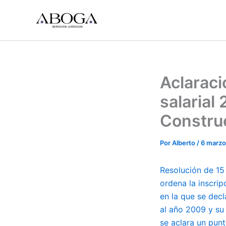
Ir
al
contenido
Aclaraci
salarial
Construc
Por
Alberto
/
6 marzo
Resolución de 15 
ordena la inscrip
en la que se decl
al año 2009 y su
se aclara un punt