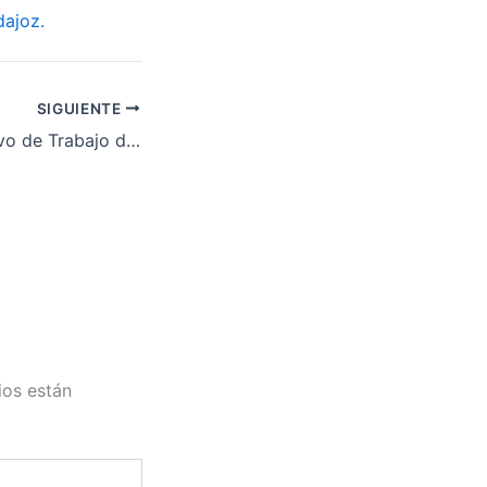
dajoz.
SIGUIENTE
Convenio Colectivo de Trabajo de las industrias siderometalúrgicas de la provincia de Badajoz. Acuerdos relativos al calendario laboral para 2011
ios están