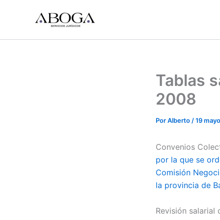
Ir
al
contenido
Tablas s
2008
Por
Alberto
/
19 mayo
Convenios Colec
por la que se ord
Comisión Negocia
la provincia de 
Revisión salaria